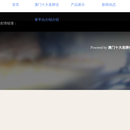
首页
澳门十大老牌信
产品展示
新闻动态
誉平台介绍介绍
友情链接：
Powered by
澳门十大老牌