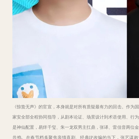
《惊蛰无声》的官宣，本身就是对所有质疑最有力的回击。作为国
家安全部全程协同指导，从剧本论证、场景设计到术语使用、行为
是神仙配置，易烊千玺、朱一龙双男主扛鼎，张译、雷佳音两位金
共鸣。在春节档多聚焦亲情喜剧、经典IP改编的当下，张艺谋