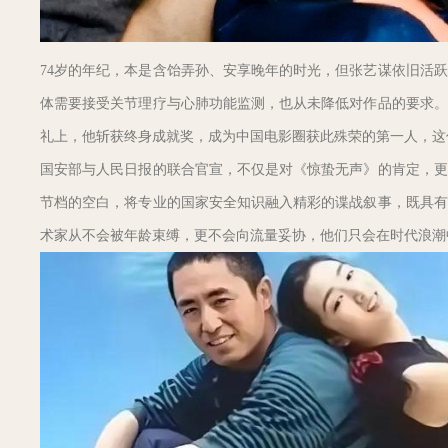
74岁的年纪，本是含饴弄孙、安享晚年的时光，但张艺谋依旧活
体需要接受关节理疗与心肺功能监测，也从未降低对作品的要求。
礼上，他斩获终身成就奖，成为中国电影圈获此殊荣的第一人，这
国安部与人民日报的联合官宣，不仅是对《惊蛰无声》的肯定，更
节档的空白，将专业的国家安全知识融入精彩的谍战叙事，既具有
术家从不会被年龄束缚，更不会向流量妥协，他们只会在时代浪潮