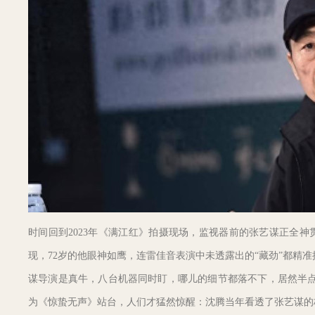
时间回到2023年《满江红》拍摄现场，监视器前的张艺谋正全
现，72岁的他眼神如鹰，连雷佳音表演中未透露出的“藏劲”都精
谋导演是真牛，八台机器同时盯，哪儿的细节都落不下，居然半点
为《惊蛰无声》站台，人们才猛然惊醒：沈腾当年看透了张艺谋的