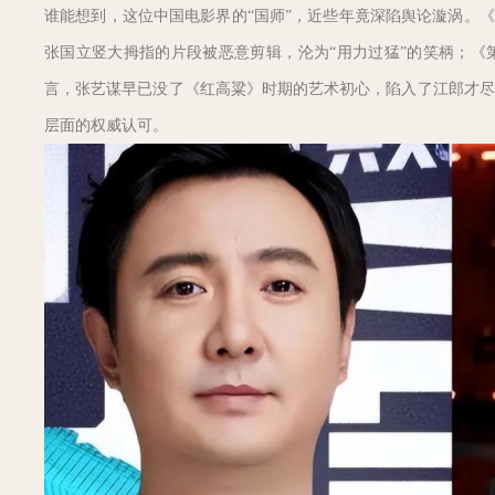
谁能想到，这位中国电影界的“国师”，近些年竟深陷舆论漩涡。《
张国立竖大拇指的片段被恶意剪辑，沦为“用力过猛”的笑柄；《
言，张艺谋早已没了《红高粱》时期的艺术初心，陷入了江郎才尽
层面的权威认可。