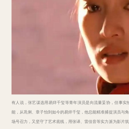
有人说，张艺谋选用易烊千玺等青年演员是向流量妥协，但事实
能，从巩俐、章子怡到如今的易烊千玺，他总能精准捕捉演员与角
场号召力，又坚守了艺术底线，用张译、雷佳音等实力派为影片筑